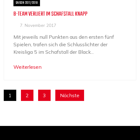
SAISON 2017/2018
B-TEAM VERLIERT IM SCHAFSTALL KNAPP
7. November 2017
Mit jeweils null Punkten aus den ersten fünf
Spielen, trafen sich die Schlusslichter der
Kreisliga 5 im Schafstall der Black...
Weiterlesen
SEITENNUMMERIERUNG
1
2
3
Nächste
DER
BEITRÄGE