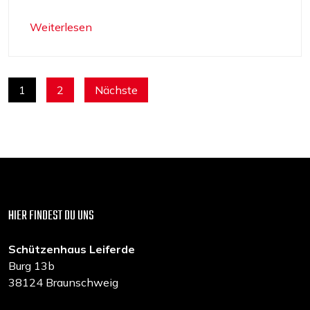
Weiterlesen
SEITENNUMMERIERUNG
1
2
Nächste
DER
BEITRÄGE
HIER FINDEST DU UNS
Schützenhaus Leiferde
Burg 13b
38124 Braunschweig