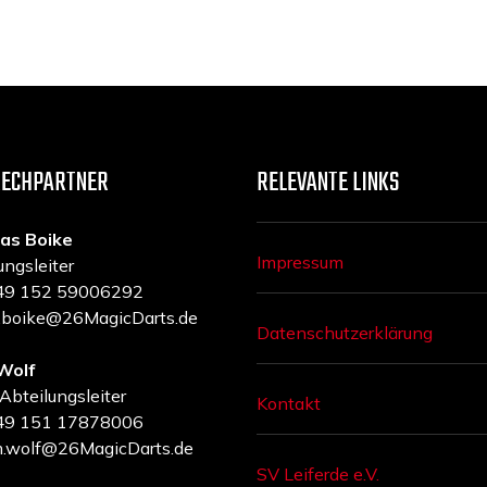
RECHPARTNER
RELEVANTE LINKS
as Boike
Impressum
ungsleiter
 +49 152 59006292
a.boike@26MagicDarts.de
Datenschutzerklärung
Wolf
 Abteilungsleiter
Kontakt
 +49 151 17878006
m.wolf@26MagicDarts.de
SV Leiferde e.V.