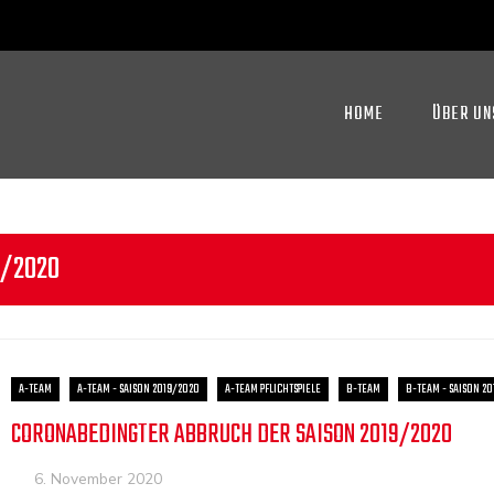
HOME
ÜBER UN
9/2020
A-TEAM
A-TEAM - SAISON 2019/2020
A-TEAM PFLICHTSPIELE
B-TEAM
B-TEAM - SAISON 2
CORONABEDINGTER ABBRUCH DER SAISON 2019/2020
6. November 2020