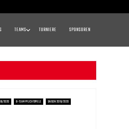
S
TEAMS
TURNIERE
SPONSOREN
019/2020
B-TEAM PFLICHTSPIELE
SAISON 2019/2020