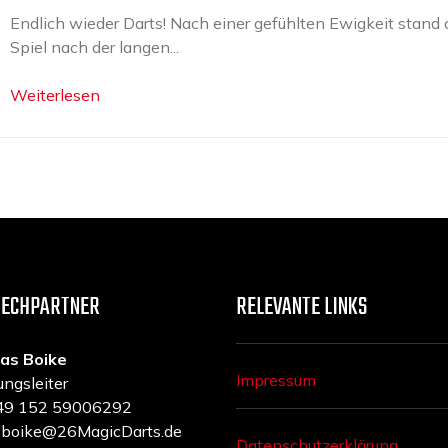
Endlich wieder Darts! Nach einer gefühlten Ewigkeit stand
Spiel nach der langen...
Weiterlesen
RECHPARTNER
RELEVANTE LINKS
as Boike
Impressum
ungsleiter
 +49 152 59006292
a.boike@26MagicDarts.de
Datenschutzerklärung