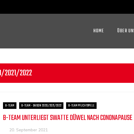
HOME
ÜBER UN
0/2021/2022
B-TEAM
B-TEAM - SAISON 2020/2021/2022
B-TEAM PFLICHTSPIELE
B-TEAM UNTERLIEGT SWATTE DÜWEL NACH CONONAPAUSE
20. September 2021