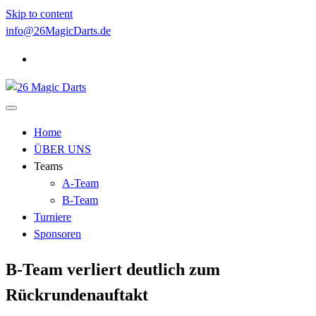
Skip to content
info@26MagicDarts.de
Home
ÜBER UNS
Teams
A-Team
B-Team
Turniere
Sponsoren
B-Team verliert deutlich zum
Rückrundenauftakt