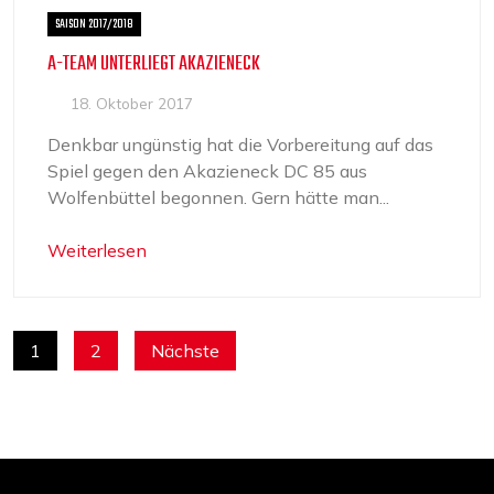
SAISON 2017/2018
A-TEAM UNTERLIEGT AKAZIENECK
18. Oktober 2017
Denkbar ungünstig hat die Vorbereitung auf das
Spiel gegen den Akazieneck DC 85 aus
Wolfenbüttel begonnen. Gern hätte man...
Weiterlesen
SEITENNUMMERIERUNG
1
2
Nächste
DER
BEITRÄGE