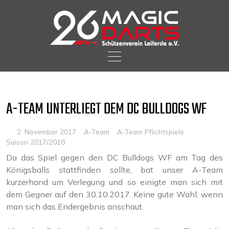
Skip
to
content
A-TEAM UNTERLIEGT DEM DC BULLDOGS WF
2. November 2017
A-Team
A-Team Pflichtspiele
Saison 2017/2018
Da das Spiel gegen den DC Bulldogs WF am Tag des
Königsballs stattfinden sollte, bat unser A-Team
kurzerhand um Verlegung und so einigte man sich mit
dem Gegner auf den 30.10.2017. Keine gute Wahl, wenn
man sich das Endergebnis anschaut.