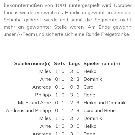
bekanntermaßen von 1001 runtergespielt wird. Darüber
hinaus wurde ein weiteres Handicap gewählt in dem die
Scheibe gedreht wurde und somit die Segmente nicht
mehr an gewohnter Stelle waren. Am Ende gewann
unser A-Team und sicherte sich eine Runde Freigetränke.
Spielername(n)
Sets
Legs
Spielername(n)
Miles
1 : 0
3 : 0
Heiko
Arne
0 : 1
2 : 3
Dominik
Andreas
0 : 1
0 : 3
Curd
Philipp
1 : 0
3 : 1
Rene
Miles und Arne
0 : 1
2 : 3
Heiko und Dominik
Andreas und Philipp
0 : 1
2 : 3
Curd und Rene
Miles
1 : 0
3 : 2
Dominik
Arne
1 : 0
3 : 0
Heiko
Andreas
1 : 0
3 : 1
Rene