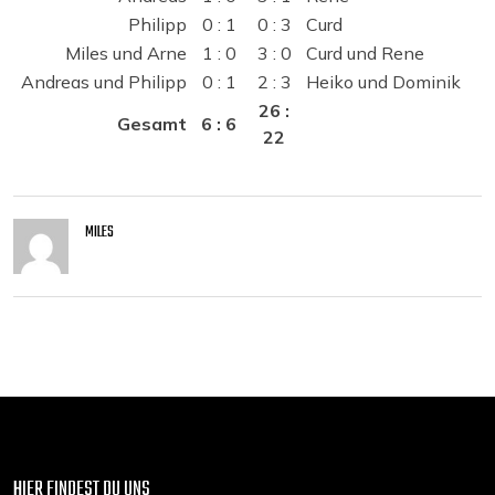
Philipp
0 : 1
0 : 3
Curd
Miles und Arne
1 : 0
3 : 0
Curd und Rene
Andreas und Philipp
0 : 1
2 : 3
Heiko und Dominik
26 :
Gesamt
6 : 6
22
MILES
HIER FINDEST DU UNS