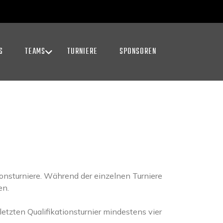
S
TEAMS
TURNIERE
SPONSOREN
onsturniere. Während der einzelnen Turniere
en.
letzten Qualifikationsturnier mindestens vier