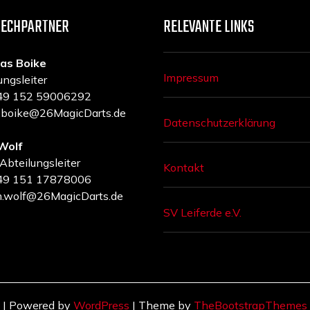
RECHPARTNER
RELEVANTE LINKS
as Boike
Impressum
ungsleiter
 +49 152 59006292
a.boike@26MagicDarts.de
Datenschutzerklärung
Wolf
 Abteilungsleiter
Kontakt
 +49 151 17878006
m.wolf@26MagicDarts.de
SV Leiferde e.V.
| Powered by
WordPress
| Theme by
TheBootstrapThemes