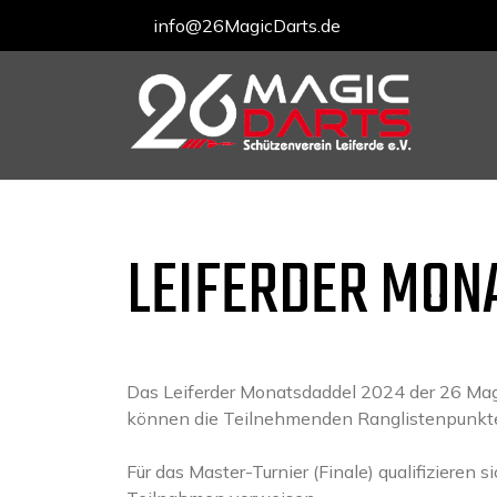
info@26MagicDarts.de
Skip
to
content
LEIFERDER MON
Das Leiferder Monatsdaddel 2024 der 26 Magi
können die Teilnehmenden Ranglistenpunkte er
Für das Master-Turnier (Finale) qualifizieren