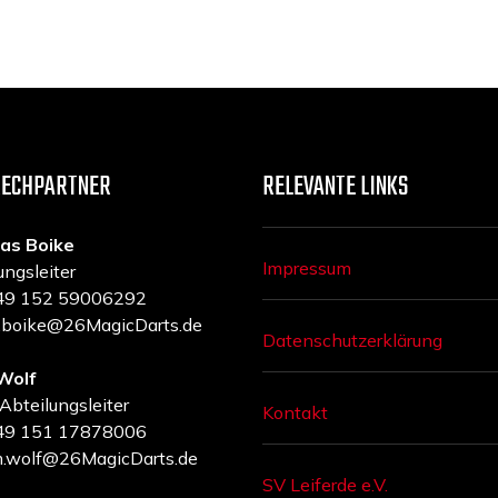
RECHPARTNER
RELEVANTE LINKS
as Boike
Impressum
ungsleiter
 +49 152 59006292
a.boike@26MagicDarts.de
Datenschutzerklärung
Wolf
 Abteilungsleiter
Kontakt
 +49 151 17878006
m.wolf@26MagicDarts.de
SV Leiferde e.V.