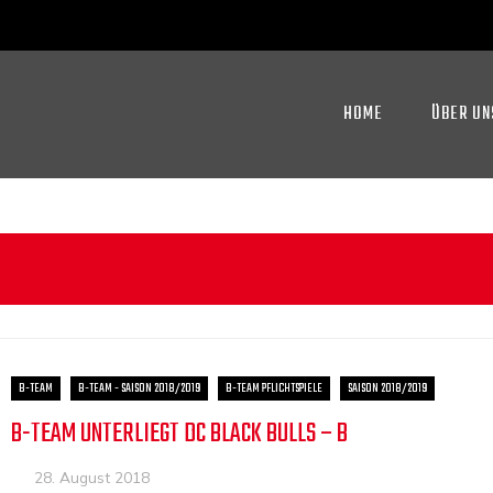
HOME
ÜBER UN
B-TEAM
B-TEAM - SAISON 2018/2019
B-TEAM PFLICHTSPIELE
SAISON 2018/2019
B-TEAM UNTERLIEGT DC BLACK BULLS – B
28. August 2018