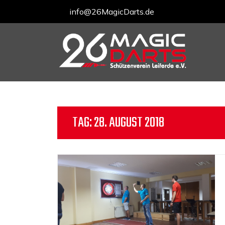
info@26MagicDarts.de
Skip
to
content
TAG:
28. AUGUST 2018