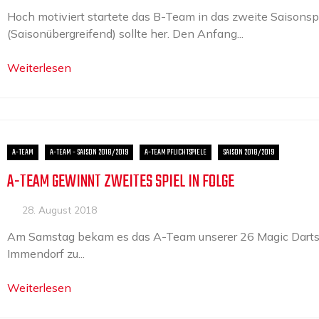
Hoch motiviert startete das B-Team in das zweite Saisonspiel
(Saisonübergreifend) sollte her. Den Anfang...
Weiterlesen
A-TEAM
A-TEAM - SAISON 2018/2019
A-TEAM PFLICHTSPIELE
SAISON 2018/2019
A-TEAM GEWINNT ZWEITES SPIEL IN FOLGE
28. August 2018
Am Samstag bekam es das A-Team unserer 26 Magic Darts
Immendorf zu...
Weiterlesen