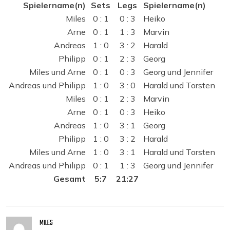
Spielername(n)
Sets
Legs
Spielername(n)
Miles
0 : 1
0 : 3
Heiko
Arne
0 : 1
1 : 3
Marvin
Andreas
1 : 0
3 : 2
Harald
Philipp
0 : 1
2 : 3
Georg
Miles und Arne
0 : 1
0 : 3
Georg und Jennifer
Andreas und Philipp
1 : 0
3 : 0
Harald und Torsten
Miles
0 : 1
2 : 3
Marvin
Arne
0 : 1
0 : 3
Heiko
Andreas
1 : 0
3 : 1
Georg
Philipp
1 : 0
3 : 2
Harald
Miles und Arne
1 : 0
3 : 1
Harald und Torsten
Andreas und Philipp
0 : 1
1 : 3
Georg und Jennifer
Gesamt
5:7
21:27
MILES