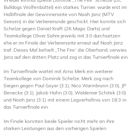
Wieder einmal spielte Dominik „The Fire“ Schelze (DC
Bulldogs Wolfenbüttel) ein starkes Turnier, wurde erst im
Halbfinale der Gewinnerseite von Noah Janz (MTV
Seesen) in die Verliererrunde geschickt. Hier konnte sich
Schelze gegen Daniel Kraft (26 Magic Darts) und
Teamkollege Oliver Sahre jeweils mit 3:0 durchsetzen
ehe er im Finale der Verliererseite erneut auf Noah Janz
traf. Dieses Mal behielt „The Fire“ die Oberhand, verwies
Janz auf den dritten Platz und zog in das Turnierfinale ein.
Im Turnierfinale wartet mit Arno Merk ein weiterer
Teamkollege von Dominik Schelze. Merk zog nach
Siegen gegen Paul Goyer (3:1), Nico Warmbrunn (3:0), JP
Benecke (3:1), Jakob Hahn (3:0), Waldemar Schitek (3:0)
und Noah Janz (3:1) mit einem Legverhältnis von 18:3 in
das Turnierfinale ein.
Im Finale konnten beide Spieler nicht mehr an ihre
starken Leistungen aus den vorherigen Spielen