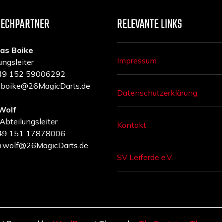
RECHPARTNER
RELEVANTE LINKS
as Boike
Impressum
ungsleiter
 +49 152 59006292
a.boike@26MagicDarts.de
Datenschutzerklärung
Wolf
 Abteilungsleiter
Kontakt
 +49 151 17878006
m.wolf@26MagicDarts.de
SV Leiferde e.V.