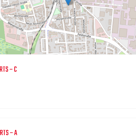
RTS – C
RTS – A