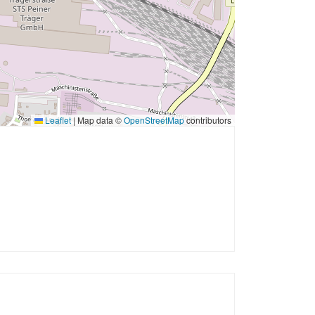
Leaflet
|
Map data ©
OpenStreetMap
contributors