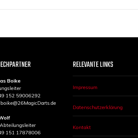
RECHPARTNER
RELEVANTE LINKS
as Boike
Impressum
ungsleiter
 +49 152 59006292
a.boike@26MagicDarts.de
Datenschutzerklärung
Wolf
 Abteilungsleiter
Kontakt
 +49 151 17878006