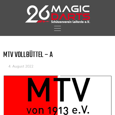
Skip
to
content
MTV VOLLBÜTTEL – A
4. August 2022