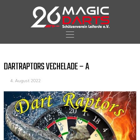
Skip
to
content
DARTRAPTORS VECHELADE – A
4. August 2022