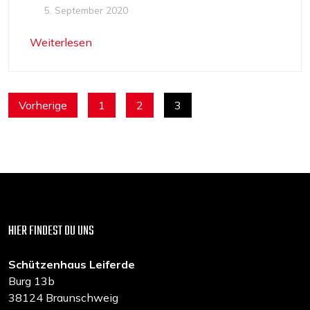
5. September 2020
Weiterlesen
SEITENNUMMERIERUNG
Vorherige
1
2
3
DER
BEITRÄGE
HIER FINDEST DU UNS
Schützenhaus Leiferde
Burg 13b
38124 Braunschweig