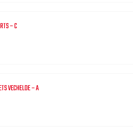
RTS – C
ETS VECHELDE – A