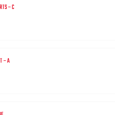
RTS – C
T – A
NE