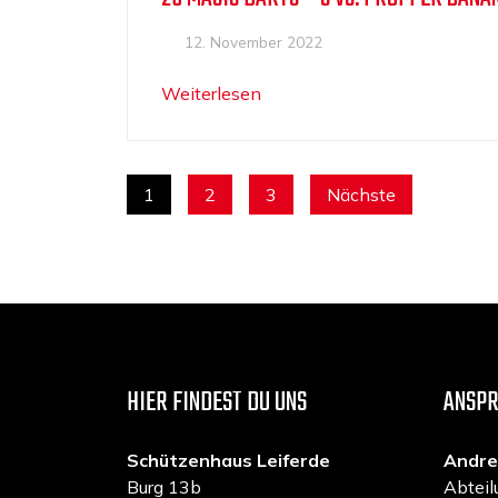
12. November 2022
Weiterlesen
SEITENNUMMERIERUNG
1
2
3
Nächste
DER
BEITRÄGE
HIER FINDEST DU UNS
ANSP
Schützenhaus Leiferde
Andre
Burg 13b
Abteil