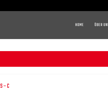
HOME
ÜBER UN
S – C