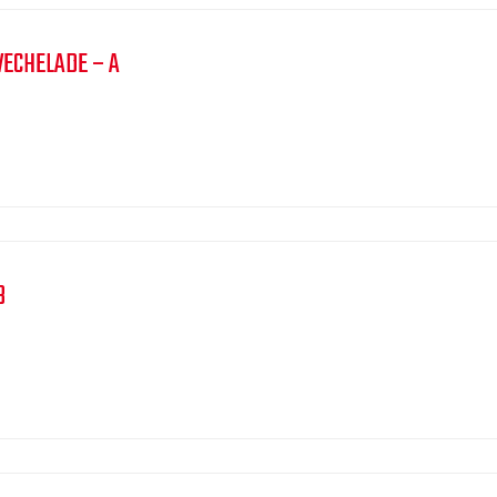
VECHELADE – A
B