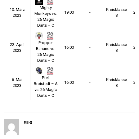
Mighty
10. März
Kreisklasse
19:00
-
20
Monkeys vs.
2023
8
26 Magic
Darts – C
Propper
22. April
Kreisklasse
16:00
-
20
Banane vs.
2023
8
26 Magic
Darts – C
Pfeil
6. Mai
Kreisklasse
16:00
-
20
Broistedt – A
2023
8
vs. 26 Magic
Darts – C
MILES