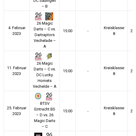
DC Sauingen
– B
26 Magic
4. Februar
Kreisklasse
Darts – C vs.
15:00
-
20
2023
8
Dartraptors
Vechelade –
A
26 Magic
11. Februar
Kreisklasse
Darts – C vs.
15:00
-
20
2023
8
DC Lucky
Hornets
Vechelde – A
BTSV
25. Februar
Kreisklasse
Eintracht BS
15:00
-
20
2023
8
– D vs. 26
Magic Darts
– C