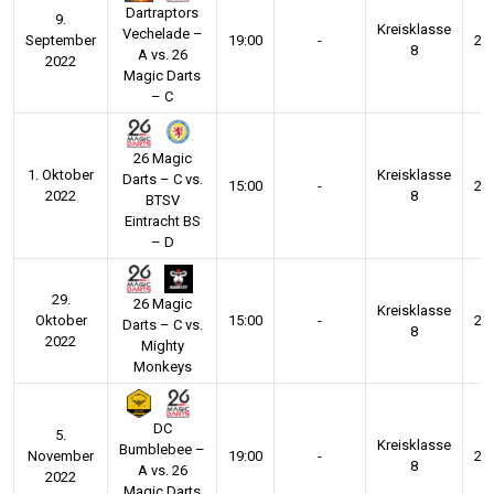
Dartraptors
9.
Kreisklasse
Vechelade –
September
19:00
-
20
8
A vs. 26
2022
Magic Darts
– C
26 Magic
1. Oktober
Kreisklasse
Darts – C vs.
15:00
-
20
2022
8
BTSV
Eintracht BS
– D
29.
26 Magic
Kreisklasse
Oktober
15:00
-
20
Darts – C vs.
8
2022
Mighty
Monkeys
DC
5.
Kreisklasse
Bumblebee –
November
19:00
-
20
8
A vs. 26
2022
Magic Darts