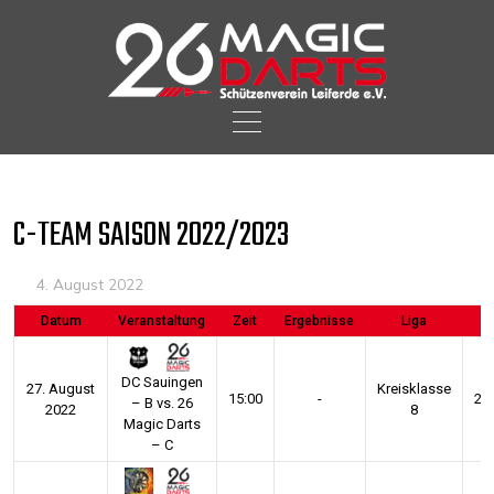
Skip
to
content
C-TEAM SAISON 2022/2023
4. August 2022
Datum
Veranstaltung
Zeit
Ergebnisse
Liga
S
DC Sauingen
27. August
Kreisklasse
15:00
-
20
– B vs. 26
2022
8
Magic Darts
– C