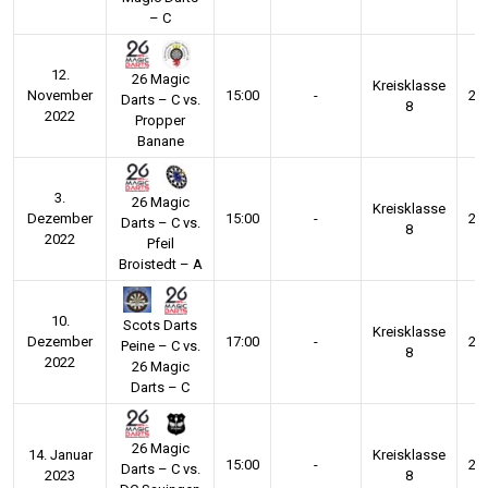
– C
12.
26 Magic
Kreisklasse
November
15:00
-
20
Darts – C vs.
8
2022
Propper
Banane
3.
26 Magic
Kreisklasse
Dezember
15:00
-
20
Darts – C vs.
8
2022
Pfeil
Broistedt – A
10.
Scots Darts
Kreisklasse
Dezember
17:00
-
20
Peine – C vs.
8
2022
26 Magic
Darts – C
26 Magic
14. Januar
Kreisklasse
15:00
-
20
Darts – C vs.
2023
8