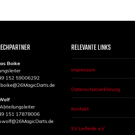
RECHPARTNER
RELEVANTE LINKS
as Boike
Impressum
ungsleiter
 +49 152 59006292
a.boike@26MagicDarts.de
Datenschutzerklärung
Wolf
 Abteilungsleiter
Kontakt
 +49 151 17878006
m.wolf@26MagicDarts.de
SV Leiferde e.V.