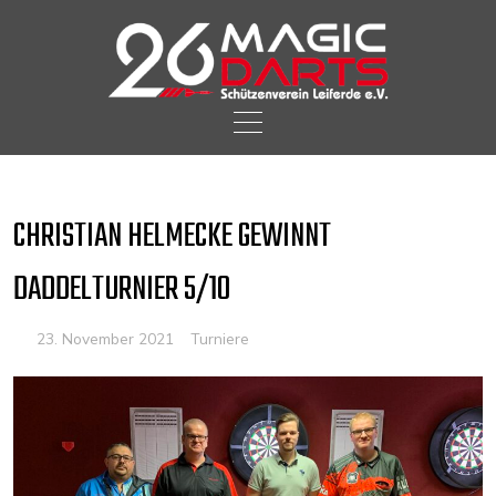
Skip
to
content
CHRISTIAN HELMECKE GEWINNT
DADDELTURNIER 5/10
23. November 2021
Turniere