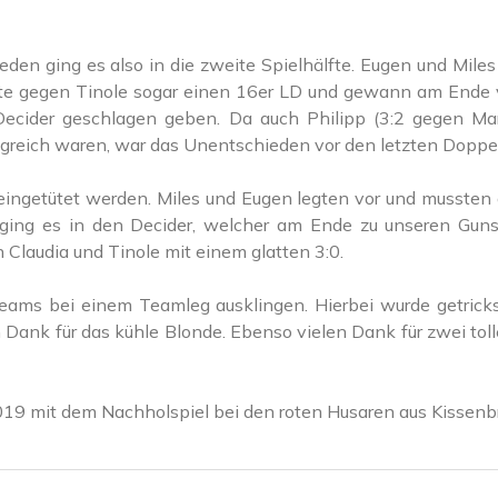
den ging es also in die zweite Spielhälfte. Eugen und Miles 
te gegen Tinole sogar einen 16er LD und gewann am Ende ve
ecider geschlagen geben. Da auch Philipp (3:2 gegen Mart
olgreich waren, war das Unentschieden vor den letzten Doppe
 eingetütet werden. Miles und Eugen legten vor und mussten 
ing es in den Decider, welcher am Ende zu unseren Gunst
Claudia und Tinole mit einem glatten 3:0.
ams bei einem Teamleg ausklingen. Hierbei wurde getrickst
Dank für das kühle Blonde. Ebenso vielen Dank für zwei tolle
19 mit dem Nachholspiel bei den roten Husaren aus Kissenbr