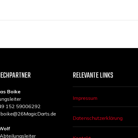
RECHPARTNER
RELEVANTE LINKS
as Boike
Impressum
ungsleiter
 +49 152 59006292
a.boike@26MagicDarts.de
Datenschutzerklärung
Wolf
 Abteilungsleiter
Kontakt